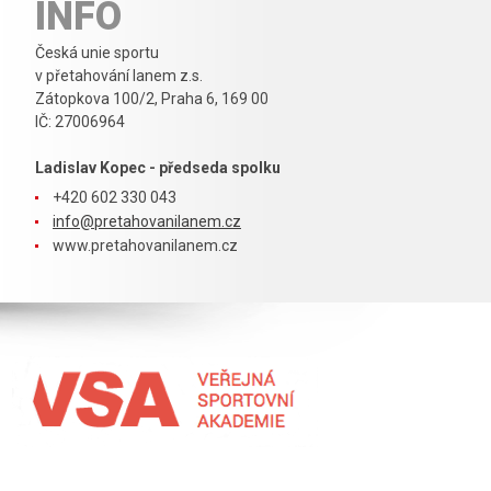
INFO
Česká unie sportu
v přetahování lanem z.s.
Zátopkova 100/2, Praha 6, 169 00
IČ: 27006964
Ladislav Kopec - předseda spolku
+420 602 330 043
info@pretahovanilanem.cz
www.pretahovanilanem.cz