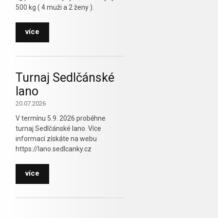
500 kg ( 4 muži a 2 ženy ).
více
Turnaj Sedlčánské
lano
20.07.2026
V termínu 5.9. 2026 proběhne
turnaj Sedlčánské lano. Více
informací získáte na webu
https://lano.sedlcanky.cz
více