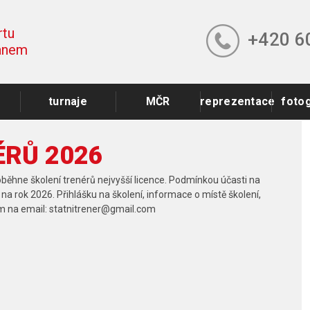
rtu
+420 6
lanem
turnaje
MČR
reprezentace
fotog
ÉRŮ 2026
oběhne školení trenérů nejvyšší licence. Podmínkou účasti na
na rok 2026. Přihlášku na školení, informace o místě školení,
m na email: statnitrener@gmail.com