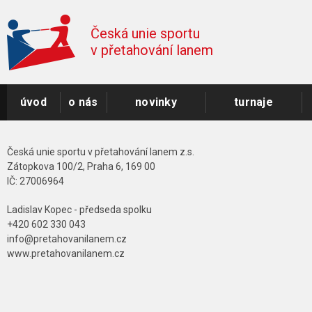
Česká unie sportu
v přetahování lanem
úvod
o nás
novinky
turnaje
Česká unie sportu v přetahování lanem z.s.
Zátopkova 100/2, Praha 6, 169 00
IČ: 27006964
Ladislav Kopec - předseda spolku
+420 602 330 043
info@pretahovanilanem.cz
www.pretahovanilanem.cz